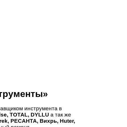
трументы»
авщиком инструмента в
ulse, TOTAL, DYLLU
а так же
ek, РЕСАНТА, Вихрь, Huter,