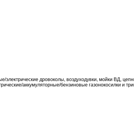
ые/электрические дровоколы, воздуходувки, мойки ВД, цеп
трические/аккумуляторные/бензиновые газонокосилки и три