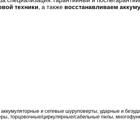
ша специализация: гарантийный и послегаранти
овой техники
, а также
восстанавливаем аккуму
 аккумуляторные и сетевые шуруповерты, ударные и безуда
еры, торцовочные/циркулярные/сабельные пилы, многофун