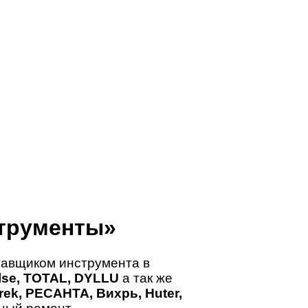
трументы»
авщиком инструмента в
ulse, TOTAL, DYLLU
а так же
ek, РЕСАНТА, Вихрь, Huter,