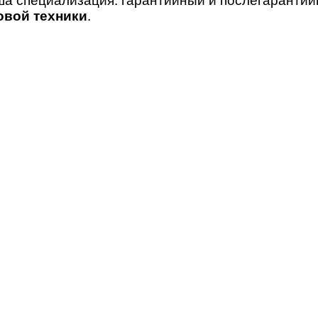
ша специализация: гарантийный и послегаранти
овой техники
.