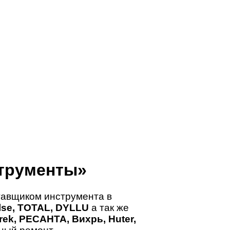
трументы»
авщиком инструмента в
ulse, TOTAL, DYLLU
а так же
ek, РЕСАНТА, Вихрь, Huter,