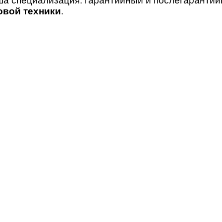
ша специализация: гарантийный и послегаранти
овой техники
.