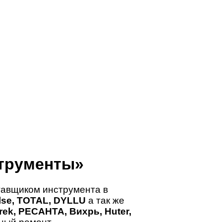
трументы»
авщиком инструмента в
ulse, TOTAL, DYLLU
а так же
ek, РЕСАНТА, Вихрь, Huter,