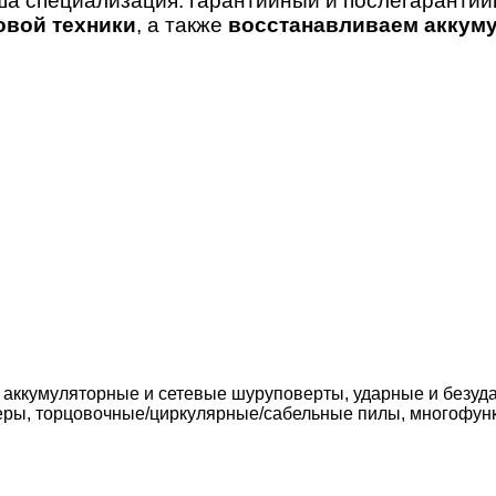
ша специализация: гарантийный и послегаранти
овой техники
, а также
восстанавливаем аккуму
 аккумуляторные и сетевые шуруповерты, ударные и безуда
еры, торцовочные/циркулярные/сабельные пилы, многофун