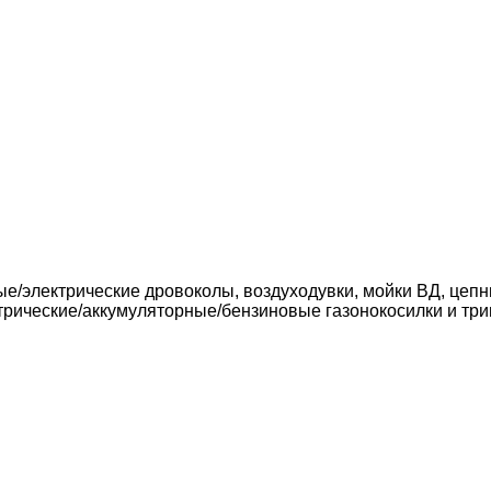
ые/электрические дровоколы, воздуходувки, мойки ВД, цеп
трические/аккумуляторные/бензиновые газонокосилки и три