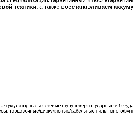
ша специализация: гарантийный и послегаранти
овой техники
, а также
восстанавливаем аккуму
 аккумуляторные и сетевые шуруповерты, ударные и безуда
еры, торцовочные/циркулярные/сабельные пилы, многофун