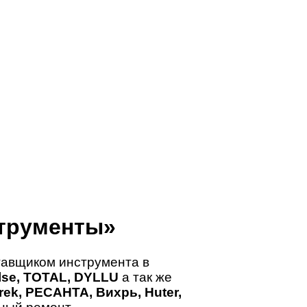
трументы»
авщиком инструмента в
ulse, TOTAL, DYLLU
а так же
ek, РЕСАНТА, Вихрь, Huter,