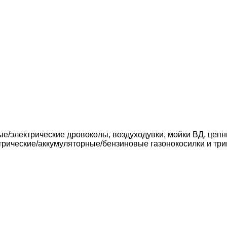
ые/электрические дровоколы, воздуходувки, мойки ВД, цеп
трические/аккумуляторные/бензиновые газонокосилки и три